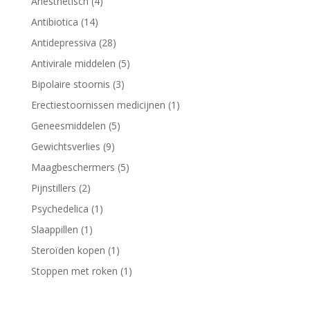
4
Anesthetisch
4
producten
14
Antibiotica
14
producten
28
Antidepressiva
28
producten
5
Antivirale middelen
5
producten
3
Bipolaire stoornis
3
producten
1
Erectiestoornissen medicijnen
1
product
5
Geneesmiddelen
5
producten
9
Gewichtsverlies
9
producten
5
Maagbeschermers
5
producten
2
Pijnstillers
2
producten
1
Psychedelica
1
product
1
Slaappillen
1
product
1
Steroïden kopen
1
product
1
Stoppen met roken
1
product