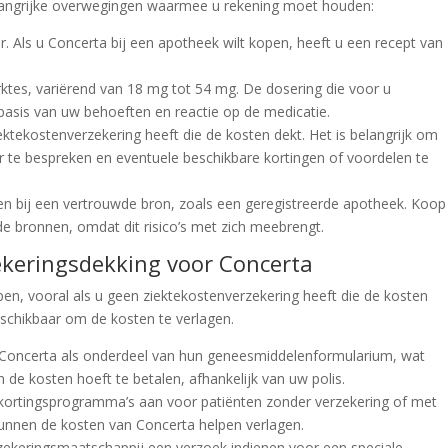
belangrijke overwegingen waarmee u rekening moet houden:
ar. Als u Concerta bij een apotheek wilt kopen, heeft u een recept van
erktes, variërend van 18 mg tot 54 mg. De dosering die voor u
 basis van uw behoeften en reactie op de medicatie.
iektekostenverzekering heeft die de kosten dekt. Het is belangrijk om
 te bespreken en eventuele beschikbare kortingen of voordelen te
pen bij een vertrouwde bron, zoals een geregistreerde apotheek. Koop
de bronnen, omdat dit risico’s met zich meebrengt.
ekeringsdekking voor Concerta
n, vooral als u geen ziektekostenverzekering heeft die de kosten
beschikbaar om de kosten te verlagen.
 Concerta als onderdeel van hun geneesmiddelenformularium, wat
 de kosten hoeft te betalen, afhankelijk van uw polis.
kortingsprogramma’s aan voor patiënten zonder verzekering of met
unnen de kosten van Concerta helpen verlagen.
zekeringsmaatschappij een verzoek indienen voor een speciale