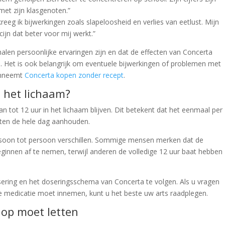
met zijn klasgenoten.”
eeg ik bijwerkingen zoals slapeloosheid en verlies van eetlust. Mijn
ijn dat beter voor mij werkt.”
halen persoonlijke ervaringen zijn en dat de effecten van Concerta
. Het is ook belangrijk om eventuele bijwerkingen of problemen met
 inneemt
Concerta kopen zonder recept
.
 het lichaam?
n tot 12 uur in het lichaam blijven. Dit betekent dat het eenmaal per
ten de hele dag aanhouden.
rsoon tot persoon verschillen. Sommige mensen merken dat de
innen af ​​te nemen, terwijl anderen de volledige 12 uur baat hebben
sering en het doseringsschema van Concerta te volgen. Als u vragen
e medicatie moet innemen, kunt u het beste uw arts raadplegen.
 op moet letten