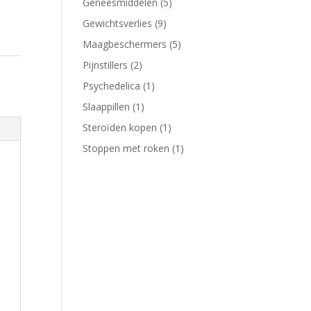
5
Geneesmiddelen
5
producten
9
Gewichtsverlies
9
producten
5
Maagbeschermers
5
producten
2
Pijnstillers
2
producten
1
Psychedelica
1
product
1
Slaappillen
1
product
1
Steroïden kopen
1
product
1
Stoppen met roken
1
product