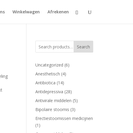
ons
Winkelwagen
Afrekenen
Search
6
Uncategorized
6
producten
4
Anesthetisch
4
ling
producten
14
Antibiotica
14
producten
kt
28
Antidepressiva
28
producten
5
Antivirale middelen
5
producten
3
Bipolaire stoornis
3
producten
Erectiestoornissen medicijnen
1
1
product