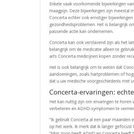
Enkele vaak voorkomende bijwerkingen van C
maagpijn. Deze bijwerkingen zijn meestal m
Concerta echter ook ernstiger bijwerkingen
gezondheidsproblemen. Het is belangrijk o
passende actie kan ondernemen.
Concerta kan ook verslavend zijn als het la
belangrijk om de medicatie alleen te gebru
arts Concerta medicijnen kopen zonder rec
Het is ook belangrijk om te weten dat Conc
aandoeningen, zoals hartproblemen of hoge b
dat u uw medische voorgeschiedenis met u
Concerta-ervaringen: echt
Het kan nuttig zijn om ervaringen te horen
verbeteren en ADHD-symptomen te verminder
“Ik gebruik Concerta al een paar maanden e
op het werk. Ik merk dat ik langer gefocust 
“Mijn zoon heeft ADHD en Concerta heeft he