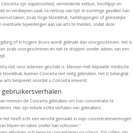
oncerta zijn slapeloosheid, verminderde eetlust, hoofdpijn en
ild en verdwijnen vaak na verloop van tijd. In sommige gevallen kan
 veroorzaken, zoals hoge bloeddruk, hartkloppingen of geestelijke
m eventuele bijwerkingen aan uw arts te melden, zodat deze
ngdurig of in hogere doses wordt gebruikt dan voorgeschreven. Het is
iken zoals voorgeschreven en niet te stoppen zonder advies van een
ept.
erta niet voor iedereen geschikt is. Mensen met bepaalde medische
loeddruk, kunnen Concerta niet veilig gebruiken. Het is belangrijk
w arts bespreekt voordat u Concerta inneemt.
e gebruikersverhalen
 van mensen die Concerta gebruiken om hun concentratie te
en. Hier zijn enkele echte verhalen van gebruikers:
n het heeft echt een verschil gemaakt in mijn concentratievermogen
kan blijven en taken sneller kan voltooien.”
m geholpen zich beter te concentreren op school. Zijn cijfers zijn