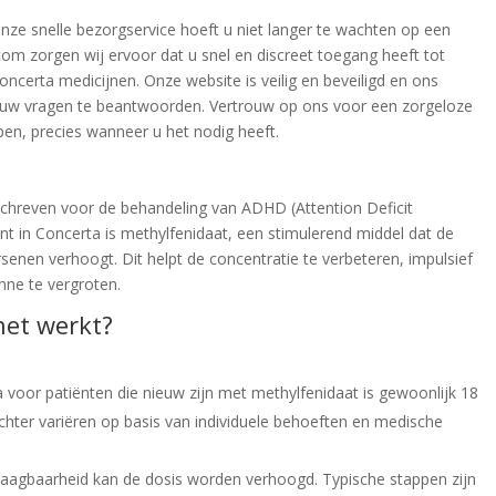
ze snelle bezorgservice hoeft u niet langer te wachten op een
com zorgen wij ervoor dat u snel en discreet toegang heeft tot
ncerta medicijnen. Onze website is veilig en beveiligd en ons
al uw vragen te beantwoorden. Vertrouw op ons voor een zorgeloze
en, precies wanneer u het nodig heeft.
?
schreven voor de behandeling van ADHD (Attention Deficit
ënt in Concerta is methylfenidaat, een stimulerend middel dat de
rsenen verhoogt. Dit helpt de concentratie te verbeteren, impulsief
ne te vergroten.
het werkt?
a voor patiënten die nieuw zijn met methylfenidaat is gewoonlijk 18
hter variëren op basis van individuele behoeften en medische
rdraagbaarheid kan de dosis worden verhoogd. Typische stappen zijn