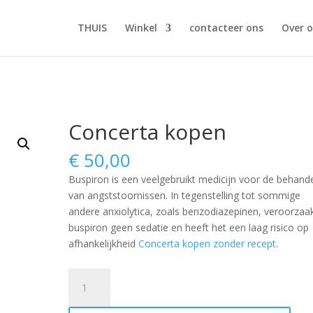
THUIS
Winkel
contacteer ons
Over 
Concerta kopen
€
50,00
Buspiron is een veelgebruikt medicijn voor de behande
van angststoornissen. In tegenstelling tot sommige
andere anxiolytica, zoals benzodiazepinen, veroorzaa
buspiron geen sedatie en heeft het een laag risico op
afhankelijkheid
Concerta kopen zonder recept
.
Concerta
kopen
aantal