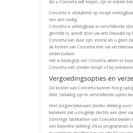
Als u Concerta wilt kopen, zijn er enkele 
Concerta is uitsluitend op recept verkrijgba
een arts nodig.
Concerta is verkrijgbaar in verschillende st
geschikt is, wordt door uw arts bepaald op
Concerta kan duur zijn, vooral als u geen z
de kosten van Concerta met uw verzekeraar
onderzoeken.
Het is belangrijk om Concerta alleen te ko
Concerta niet zonder recept of bij onbeken
Vergoedingsopties en verz
De kosten van Concerta kunnen hoog oplope
dekt. Gelukkig zijn er verschillende opties 
Veel zorgverzekeraars bieden dekking voor
betekent dat u mogelijk slechts een deel van
Sommige fabrikanten van Concerta bieden 
een beperkte dekking. Deze programma’s k
In sommige gevallen kan uw arts bij uw ver