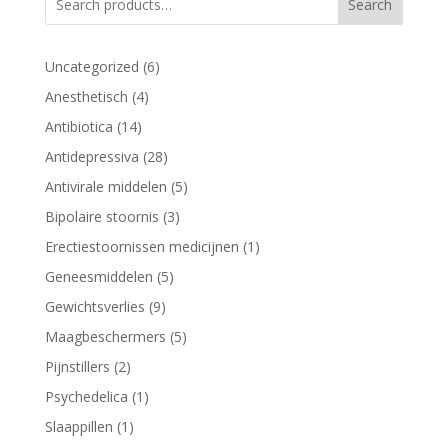
Search
6
Uncategorized
6
producten
4
Anesthetisch
4
producten
14
Antibiotica
14
producten
28
Antidepressiva
28
producten
5
Antivirale middelen
5
producten
3
Bipolaire stoornis
3
producten
1
Erectiestoornissen medicijnen
1
product
5
Geneesmiddelen
5
producten
9
Gewichtsverlies
9
producten
5
Maagbeschermers
5
producten
2
Pijnstillers
2
producten
1
Psychedelica
1
product
1
Slaappillen
1