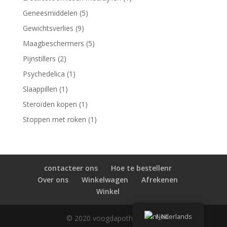
product
5
Geneesmiddelen
5
producten
9
Gewichtsverlies
9
producten
5
Maagbeschermers
5
producten
2
Pijnstillers
2
producten
1
Psychedelica
1
product
1
Slaappillen
1
product
1
Steroïden kopen
1
product
1
Stoppen met roken
1
product
contacteer ons
Hoe te bestellenr
Over ons
Winkelwagen
Afrekenen
Winkel
Nederlands
© 2020 voogdapotheek.com