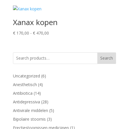
Xanax kopen
Prijsklasse:
€
170,00
-
€
470,00
€ 170,00
tot
€ 470,00
Search
6
Uncategorized
6
producten
4
Anesthetisch
4
producten
14
Antibiotica
14
producten
28
Antidepressiva
28
producten
5
Antivirale middelen
5
producten
3
Bipolaire stoornis
3
producten
1
Erectiestoornissen medicijnen
1