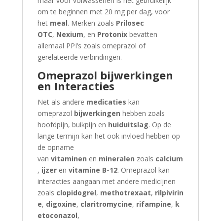
maar voor volwassenen is het gebruikelijk
om te beginnen met 20 mg per dag, voor
het
meal
. Merken zoals
Prilosec
OTC
,
Nexium
, en
Protonix
bevatten
allemaal PPI’s zoals omeprazol of
gerelateerde verbindingen.
Omeprazol bijwerkingen
en Interacties
Net als andere
medicaties
kan
omeprazol
bijwerkingen
hebben zoals
hoofdpijn, buikpijn en
huiduitslag
. Op de
lange termijn kan het ook invloed hebben op
de opname
van
vitaminen
en
mineralen
zoals
calcium
,
ijzer
en
vitamine B-12
. Omeprazol kan
interacties aangaan met andere medicijnen
zoals
clopidogrel
,
methotrexaat
,
rilpivirin
e
,
digoxine
,
claritromycine
,
rifampine
,
k
etoconazol
,