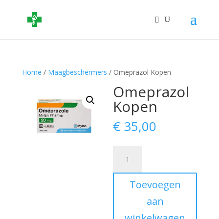
Home
/
Maagbeschermers
/ Omeprazol Kopen
Omeprazol
Kopen
€
35,00
Omeprazol
Kopen
aantal
Toevoegen
aan
winkelwagen