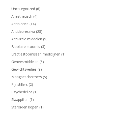
6
Uncategorized
6
producten
4
Anesthetisch
4
producten
14
Antibiotica
14
producten
28
Antidepressiva
28
producten
5
Antivirale middelen
5
producten
3
Bipolaire stoornis
3
producten
1
Erectiestoornissen medicijnen
1
product
5
Geneesmiddelen
5
producten
9
Gewichtsverlies
9
producten
5
Maagbeschermers
5
producten
2
Pijnstillers
2
producten
1
Psychedelica
1
product
1
Slaappillen
1
product
1
Steroïden kopen
1
product