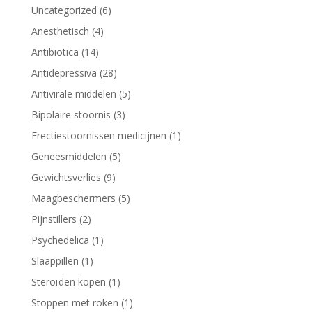
6
Uncategorized
6
producten
4
Anesthetisch
4
producten
14
Antibiotica
14
producten
28
Antidepressiva
28
producten
5
Antivirale middelen
5
producten
3
Bipolaire stoornis
3
producten
1
Erectiestoornissen medicijnen
1
product
5
Geneesmiddelen
5
producten
9
Gewichtsverlies
9
producten
5
Maagbeschermers
5
producten
2
Pijnstillers
2
producten
1
Psychedelica
1
product
1
Slaappillen
1
product
1
Steroïden kopen
1
product
1
Stoppen met roken
1