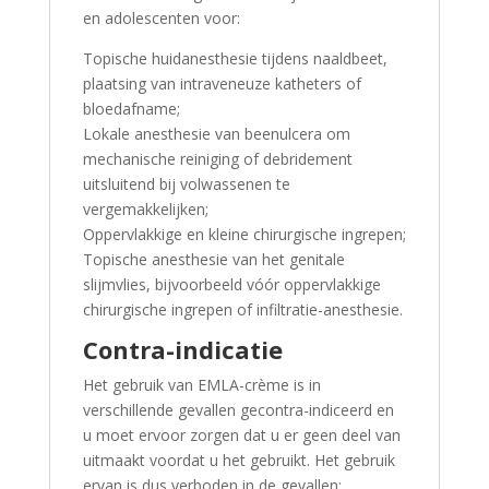
en adolescenten voor:
Topische huidanesthesie tijdens naaldbeet,
plaatsing van intraveneuze katheters of
bloedafname;
Lokale anesthesie van beenulcera om
mechanische reiniging of debridement
uitsluitend bij volwassenen te
vergemakkelijken;
Oppervlakkige en kleine chirurgische ingrepen;
Topische anesthesie van het genitale
slijmvlies, bijvoorbeeld vóór oppervlakkige
chirurgische ingrepen of infiltratie-anesthesie.
Contra-indicatie
Het gebruik van EMLA-crème is in
verschillende gevallen gecontra-indiceerd en
u moet ervoor zorgen dat u er geen deel van
uitmaakt voordat u het gebruikt. Het gebruik
ervan is dus verboden in de gevallen: