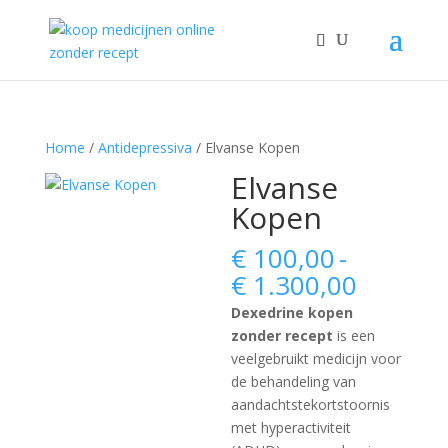
Home
/
Antidepressiva
/ Elvanse Kopen
Elvanse
Kopen
€
100,00
-
Prijskla
€
1.300,00
€ 100,0
Dexedrine kopen
tot
zonder recept
is een
€ 1.300
veelgebruikt medicijn voor
de behandeling van
aandachtstekortstoornis
met hyperactiviteit