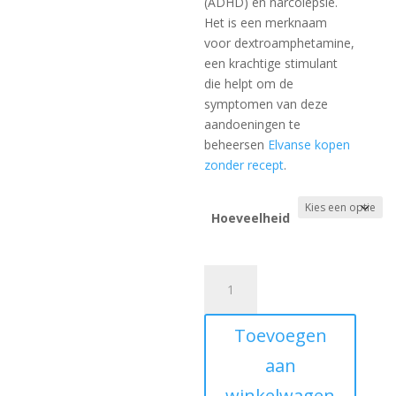
(ADHD) en narcolepsie.
Het is een merknaam
voor dextroamphetamine,
een krachtige stimulant
die helpt om de
symptomen van deze
aandoeningen te
beheersen
Elvanse kopen
zonder recept
.
Hoeveelheid
Elvanse
Kopen
aantal
Toevoegen
aan
winkelwagen