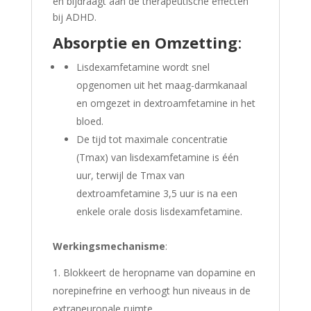
en bijdraagt aan de therapeutische effecten
bij ADHD.
Absorptie en Omzetting
:
Lisdexamfetamine wordt snel
opgenomen uit het maag-darmkanaal
en omgezet in dextroamfetamine in het
bloed.
De tijd tot maximale concentratie
(Tmax) van lisdexamfetamine is één
uur, terwijl de Tmax van
dextroamfetamine 3,5 uur is na een
enkele orale dosis lisdexamfetamine.
Werkingsmechanisme
:
Blokkeert de heropname van dopamine en
norepinefrine en verhoogt hun niveaus in de
extraneuronale ruimte.