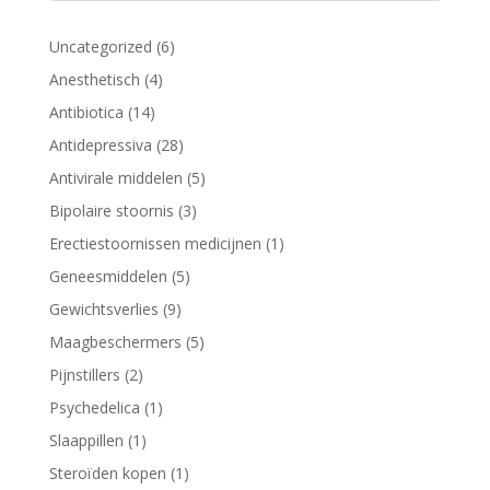
6
Uncategorized
6
producten
4
Anesthetisch
4
producten
14
Antibiotica
14
producten
28
Antidepressiva
28
producten
5
Antivirale middelen
5
producten
3
Bipolaire stoornis
3
producten
1
Erectiestoornissen medicijnen
1
product
5
Geneesmiddelen
5
producten
9
Gewichtsverlies
9
producten
5
Maagbeschermers
5
producten
2
Pijnstillers
2
producten
1
Psychedelica
1
product
1
Slaappillen
1
product
1
Steroïden kopen
1